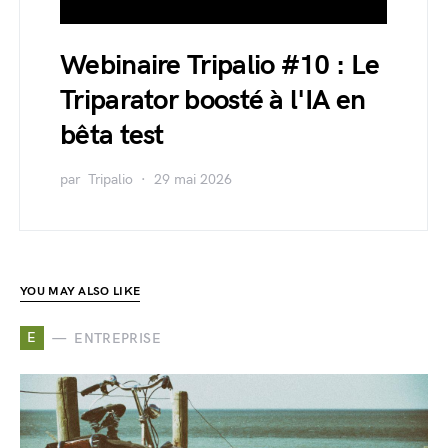
Webinaire Tripalio #10 : Le
Triparator boosté à l'IA en
bêta test
par
Tripalio
29 mai 2026
YOU MAY ALSO LIKE
E
ENTREPRISE