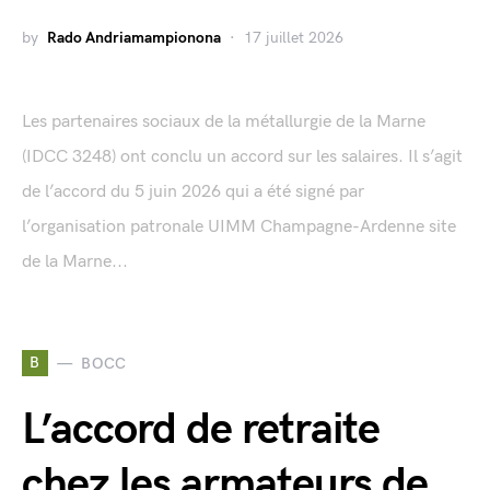
by
Rado Andriamampionona
17 juillet 2026
Les partenaires sociaux de la métallurgie de la Marne
(IDCC 3248) ont conclu un accord sur les salaires. Il s’agit
de l’accord du 5 juin 2026 qui a été signé par
l’organisation patronale UIMM Champagne-Ardenne site
de la Marne...
B
BOCC
L’accord de retraite
chez les armateurs de