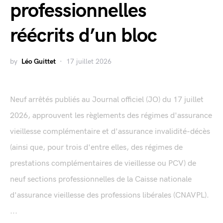
professionnelles
réécrits d’un bloc
by
Léo Guittet
17 juillet 2026
Neuf arrêtés publiés au Journal officiel (JO) du 17 juillet
2026, approuvent les règlements des régimes d'assurance
vieillesse complémentaire et d'assurance invalidité-décès
(ainsi que, pour trois d'entre elles, des régimes de
prestations complémentaires de vieillesse ou PCV) de
neuf sections professionnelles de la Caisse nationale
d'assurance vieillesse des professions libérales (CNAVPL).
...