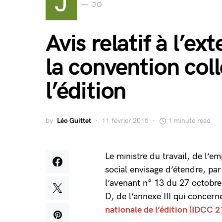
J
JO
Avis relatif à l’e
la convention coll
l’édition
by
Léo Guittet
11 février 2015
1 minute read
Le ministre du travail, de l’e
social envisage d’étendre, pa
l’avenant n° 13 du 27 octobre 20
D, de l’annexe III qui concern
nationale de l’édition (IDCC 2