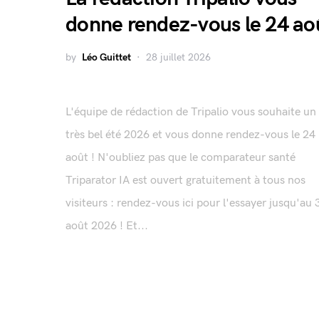
donne rendez-vous le 24 ao
by
Léo Guittet
28 juillet 2026
L'équipe de rédaction de Tripalio vous souhaite un
très bel été 2026 et vous donne rendez-vous le 24
août ! N'oubliez pas que le comparateur santé
Triparator IA est ouvert gratuitement à tous nos
visiteurs : rendez-vous ici pour l'essayer jusqu'au 
août 2026 ! Et...