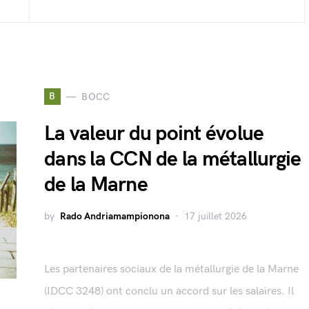
B
BOCC
La valeur du point évolue
dans la CCN de la métallurgie
de la Marne
by
Rado Andriamampionona
17 juillet 2026
Les partenaires sociaux de la métallurgie de la Marne
(IDCC 3248) ont conclu un accord sur les salaires. Il