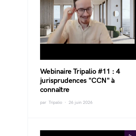
Webinaire Tripalio #11 : 4
jurisprudences "CCN" à
connaître
par
Tripalio
26 juin 2026