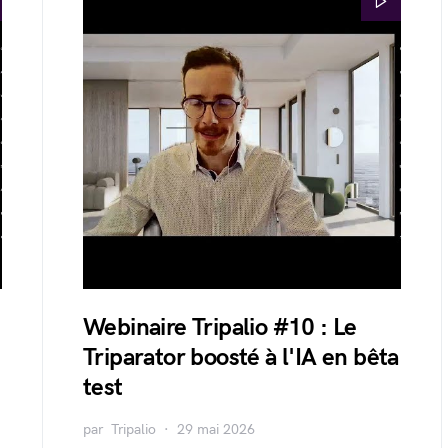
Webinaire Tripalio #10 : Le
Triparator boosté à l'IA en bêta
test
par
Tripalio
29 mai 2026