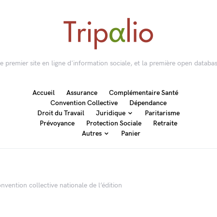
 le premier site en ligne d'information sociale, et la première open databas
Accueil
Assurance
Complémentaire Santé
Convention Collective
Dépendance
Droit du Travail
Juridique
Paritarisme
Prévoyance
Protection Sociale
Retraite
Autres
Panier
onvention collective nationale de l’édition