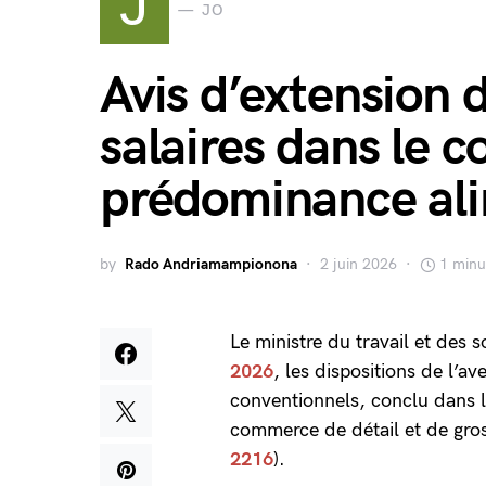
J
JO
Avis d’extension 
salaires dans le 
prédominance ali
by
Rado Andriamampionona
2 juin 2026
1 minu
Le ministre du travail et des s
2026
, les dispositions de l’a
conventionnels, conclu dans l
commerce de détail et de gros
2216
).