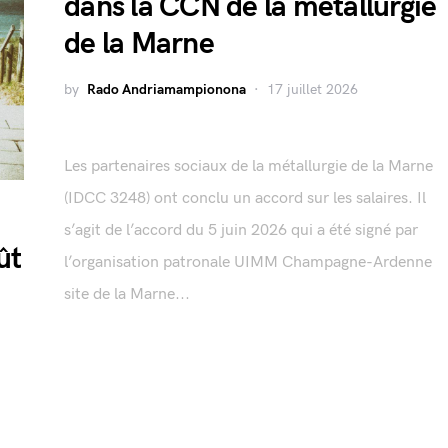
dans la CCN de la métallurgie
de la Marne
by
Rado Andriamampionona
17 juillet 2026
Les partenaires sociaux de la métallurgie de la Marne
(IDCC 3248) ont conclu un accord sur les salaires. Il
s’agit de l’accord du 5 juin 2026 qui a été signé par
ût
l’organisation patronale UIMM Champagne-Ardenne
site de la Marne...