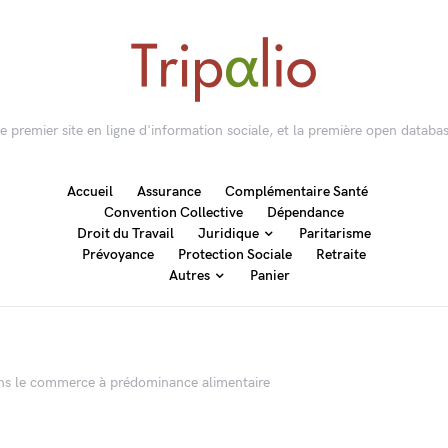
 le premier site en ligne d'information sociale, et la première open databas
Accueil
Assurance
Complémentaire Santé
Convention Collective
Dépendance
Droit du Travail
Juridique
Paritarisme
Prévoyance
Protection Sociale
Retraite
Autres
Panier
dans le commerce à prédominance alimentaire