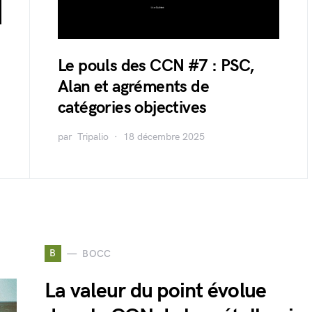
Le pouls des CCN #7 : PSC,
Alan et agréments de
catégories objectives
par
Tripalio
18 décembre 2025
B
BOCC
La valeur du point évolue