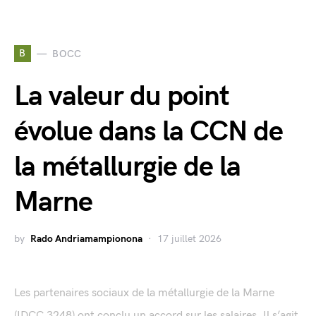
B
BOCC
La valeur du point
évolue dans la CCN de
la métallurgie de la
Marne
by
Rado Andriamampionona
17 juillet 2026
Les partenaires sociaux de la métallurgie de la Marne
(IDCC 3248) ont conclu un accord sur les salaires. Il s’agit