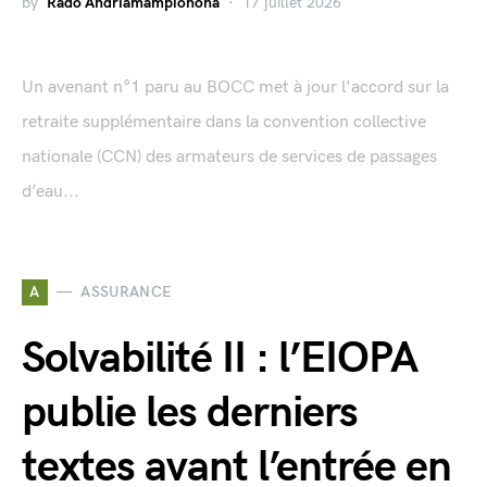
by
Rado Andriamampionona
17 juillet 2026
Un avenant n°1 paru au BOCC met à jour l'accord sur la
retraite supplémentaire dans la convention collective
nationale (CCN) des armateurs de services de passages
d’eau...
A
ASSURANCE
Solvabilité II : l’EIOPA
publie les derniers
textes avant l’entrée en