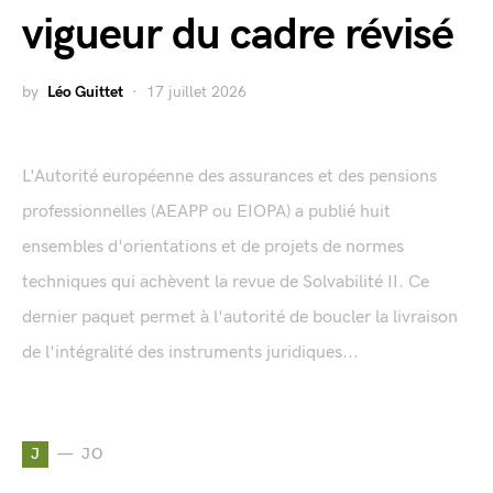
vigueur du cadre révisé
by
Léo Guittet
17 juillet 2026
L'Autorité européenne des assurances et des pensions
professionnelles (AEAPP ou EIOPA) a publié huit
ensembles d'orientations et de projets de normes
techniques qui achèvent la revue de Solvabilité II. Ce
dernier paquet permet à l'autorité de boucler la livraison
de l'intégralité des instruments juridiques...
J
JO