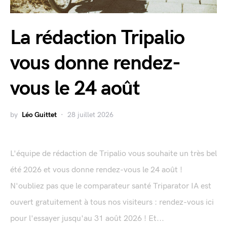
La rédaction Tripalio
vous donne rendez-
vous le 24 août
by
Léo Guittet
28 juillet 2026
L'équipe de rédaction de Tripalio vous souhaite un très bel
été 2026 et vous donne rendez-vous le 24 août !
N'oubliez pas que le comparateur santé Triparator IA est
ouvert gratuitement à tous nos visiteurs : rendez-vous ici
pour l'essayer jusqu'au 31 août 2026 ! Et...