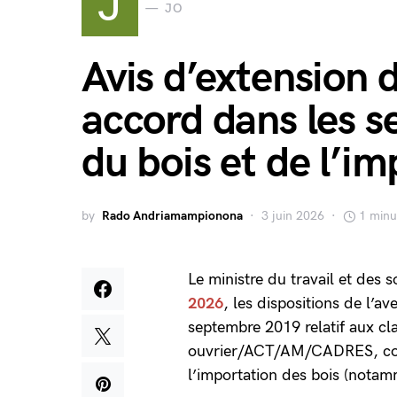
J
JO
Avis d’extension 
accord dans les s
du bois et de l’im
by
Rado Andriamampionona
3 juin 2026
1 minu
Le ministre du travail et des s
2026
, les dispositions de l’a
septembre 2019 relatif aux cla
ouvrier/ACT/AM/CADRES, concl
l’importation des bois (nota