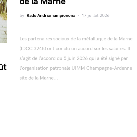
de la Marne
by
Rado Andriamampionona
17 juillet 2026
Les partenaires sociaux de la métallurgie de la Marne
(IDCC 3248) ont conclu un accord sur les salaires. Il
s’agit de l’accord du 5 juin 2026 qui a été signé par
ût
l’organisation patronale UIMM Champagne-Ardenne
site de la Marne...