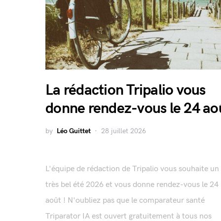
La rédaction Tripalio vous
donne rendez-vous le 24 ao
by
Léo Guittet
28 juillet 2026
L'équipe de rédaction de Tripalio vous souhaite un
très bel été 2026 et vous donne rendez-vous le 24
août ! N'oubliez pas que le comparateur santé
Triparator IA est ouvert gratuitement à tous nos