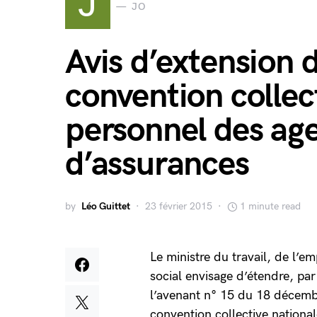
J
JO
Avis d’extension 
convention collec
personnel des ag
d’assurances
by
Léo Guittet
23 février 2015
1 minute read
Le ministre du travail, de l’e
social envisage d’étendre, pa
l’avenant n° 15 du 18 décembr
convention collective nationa