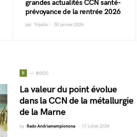
grandes actualités CCN santé-
prévoyance de la rentrée 2026
par
Tripalio
30 janvier 2026
B
BOCC
La valeur du point évolue
dans la CCN de la métallurgie
de la Marne
by
Rado Andriamampionona
17 juillet 2026