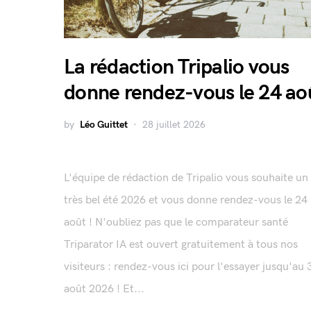
La rédaction Tripalio vous
donne rendez-vous le 24 ao
by
Léo Guittet
28 juillet 2026
L'équipe de rédaction de Tripalio vous souhaite un
très bel été 2026 et vous donne rendez-vous le 24
août ! N'oubliez pas que le comparateur santé
Triparator IA est ouvert gratuitement à tous nos
visiteurs : rendez-vous ici pour l'essayer jusqu'au 
août 2026 ! Et...