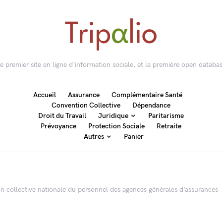
 le premier site en ligne d'information sociale, et la première open databas
Accueil
Assurance
Complémentaire Santé
Convention Collective
Dépendance
Droit du Travail
Juridique
Paritarisme
Prévoyance
Protection Sociale
Retraite
Autres
Panier
on collective nationale du personnel des agences générales d’assurances