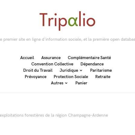
 le premier site en ligne d'information sociale, et la première open databas
Accueil
Assurance
Complémentaire Santé
Convention Collective
Dépendance
Droit du Travail
Juridique
Paritarisme
Prévoyance
Protection Sociale
Retraite
Autres
Panier
 exploitations forestières de la région Champagne-Ardenne