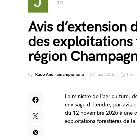
J
JO
Avis d’extension 
des exploitations 
région Champag
by
Rado Andriamampionona
27 mai 2026
1 min
La ministre de l’agriculture, d
envisage d’étendre, par avis p
du 12 novembre 2025 à une con
exploitations forestières de 