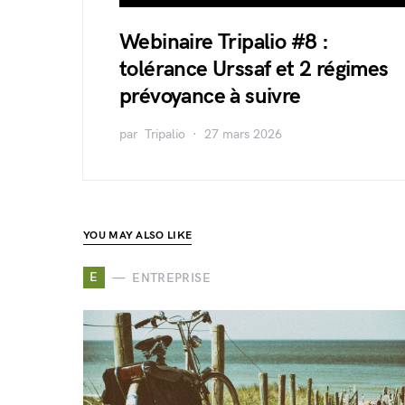
Webinaire Tripalio #8 :
tolérance Urssaf et 2 régimes
prévoyance à suivre
par
Tripalio
27 mars 2026
YOU MAY ALSO LIKE
E
ENTREPRISE