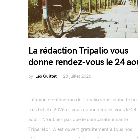
La rédaction Tripalio vous
donne rendez-vous le 24 ao
by
Léo Guittet
28 juillet 2026
L'équipe de rédaction de Tripalio vous souhaite un
très bel été 2026 et vous donne rendez-vous le 24
août ! N'oubliez pas que le comparateur santé
Triparator IA est ouvert gratuitement à tous nos