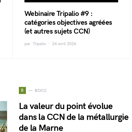
Webinaire Tripalio #9 :
catégories objectives agréées
(et autres sujets CCN)
par
Tripalio
24 avril 2026
B
BOCC
La valeur du point évolue
dans la CCN de la métallurgie
de la Marne