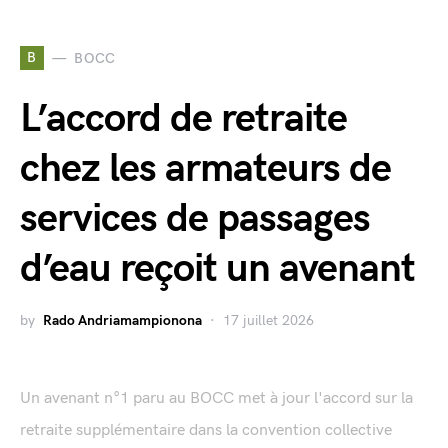
B
BOCC
L’accord de retraite
chez les armateurs de
services de passages
d’eau reçoit un avenant
by
Rado Andriamampionona
17 juillet 2026
Un avenant n°1 paru au BOCC met à jour l'accord sur la
retraite supplémentaire dans la convention collective