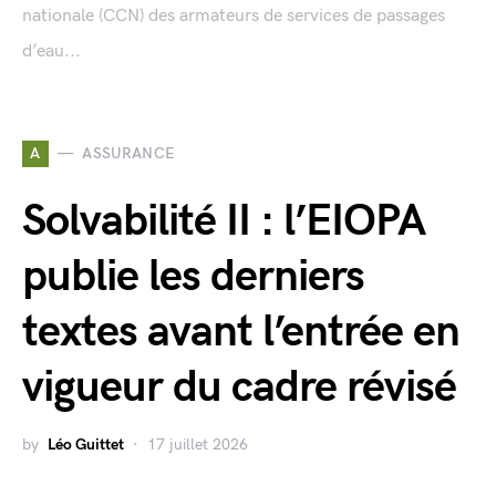
nationale (CCN) des armateurs de services de passages
d’eau...
A
ASSURANCE
Solvabilité II : l’EIOPA
publie les derniers
textes avant l’entrée en
vigueur du cadre révisé
by
Léo Guittet
17 juillet 2026