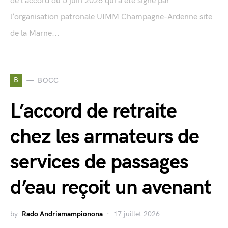
de l’accord du 5 juin 2026 qui a été signé par
l’organisation patronale UIMM Champagne-Ardenne site
de la Marne...
B
BOCC
L’accord de retraite
chez les armateurs de
services de passages
d’eau reçoit un avenant
by
Rado Andriamampionona
17 juillet 2026