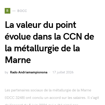
B
BOCC
La valeur du point
évolue dans la CCN de
la métallurgie de la
Marne
by
Rado Andriamampionona
17 juillet 2026
Les partenaires sociaux de la métallurgie de la Marne
(IDCC 3248) ont conclu un accord sur les salaires. Il s’agit