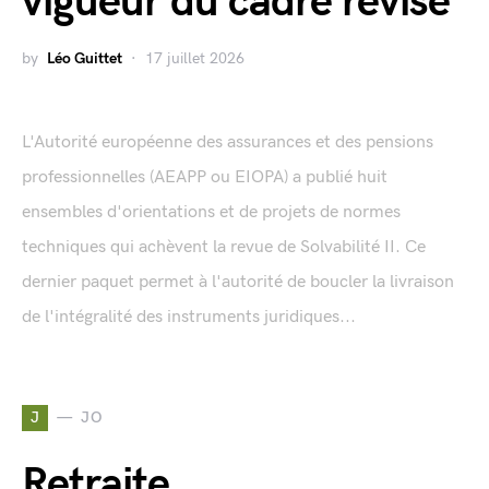
vigueur du cadre révisé
by
Léo Guittet
17 juillet 2026
L'Autorité européenne des assurances et des pensions
professionnelles (AEAPP ou EIOPA) a publié huit
ensembles d'orientations et de projets de normes
techniques qui achèvent la revue de Solvabilité II. Ce
dernier paquet permet à l'autorité de boucler la livraison
de l'intégralité des instruments juridiques...
J
JO
Retraite