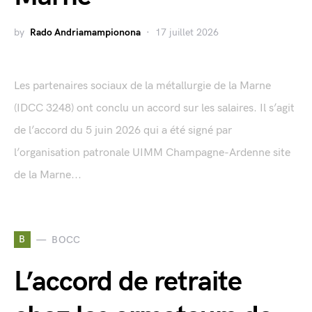
by
Rado Andriamampionona
17 juillet 2026
Les partenaires sociaux de la métallurgie de la Marne
(IDCC 3248) ont conclu un accord sur les salaires. Il s’agit
de l’accord du 5 juin 2026 qui a été signé par
l’organisation patronale UIMM Champagne-Ardenne site
de la Marne...
B
BOCC
L’accord de retraite