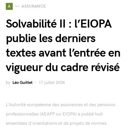
A
ASSURANCE
Solvabilité II : l’EIOPA
publie les derniers
textes avant l’entrée en
vigueur du cadre révisé
by
Léo Guittet
17 juillet 2026
L'Autorité européenne des assurances et des pensions
professionnelles (AEAPP ou EIOPA) a publié huit
ensembles d'orientations et de projets de normes