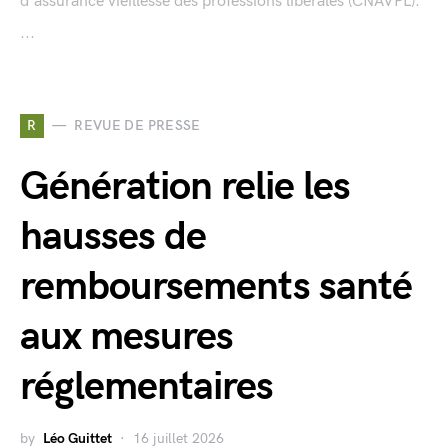
d'assurance vieillesse des professions libérales (CNAVPL).
...
R
REVUE DE PRESSE
Génération relie les
hausses de
remboursements santé
aux mesures
réglementaires
by
Léo Guittet
16 juillet 2026