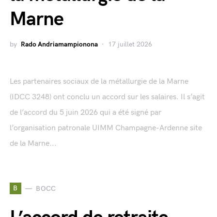
Marne
by
Rado Andriamampionona
17 juillet 2026
Les partenaires sociaux de la métallurgie de la Marne
(IDCC 3248) ont conclu un accord sur les salaires. Il s’agit
de l’accord du 5 juin 2026 qui a été signé par
l’organisation patronale UIMM Champagne-Ardenne site
de la Marne...
B
BOCC