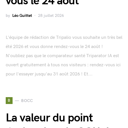
vous le 24 août
by
Léo Guittet
28 juillet 2026
L'équipe de rédaction de Tripalio vous souhaite un très bel
été 2026 et vous donne rendez-vous le 24 août !
N'oubliez pas que le comparateur santé Triparator IA est
ouvert gratuitement à tous nos visiteurs : rendez-vous ici
pour l'essayer jusqu'au 31 août 2026 ! Et...
B
BOCC
La valeur du point