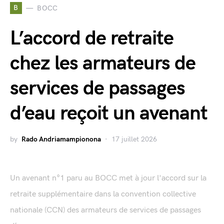
B
BOCC
L’accord de retraite
chez les armateurs de
services de passages
d’eau reçoit un avenant
by
Rado Andriamampionona
17 juillet 2026
Un avenant n°1 paru au BOCC met à jour l'accord sur la
retraite supplémentaire dans la convention collective
nationale (CCN) des armateurs de services de passages