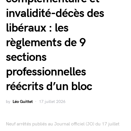
invalidité-décès des
libéraux : les
règlements de 9
sections
professionnelles
réécrits d’un bloc
by
Léo Guittet
17 juillet 2026
Neuf arrêtés publiés au Journal officiel (JO) du 17 juillet