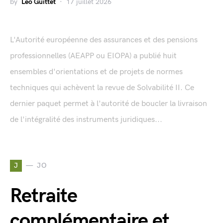
by
Léo Guittet
17 juillet 2026
L'Autorité européenne des assurances et des pensions
professionnelles (AEAPP ou EIOPA) a publié huit
ensembles d'orientations et de projets de normes
techniques qui achèvent la revue de Solvabilité II. Ce
dernier paquet permet à l'autorité de boucler la livraison
de l'intégralité des instruments juridiques...
J
JO
Retraite
complémentaire et