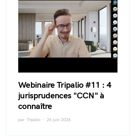
Webinaire Tripalio #11 : 4
jurisprudences "CCN" à
connaître
par
Tripalio
26 juin 2026