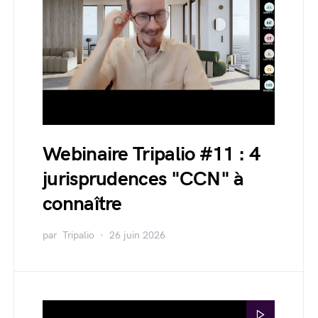
Webinaire Tripalio #11 : 4
jurisprudences "CCN" à
connaître
par
Tripalio
26 juin 2026