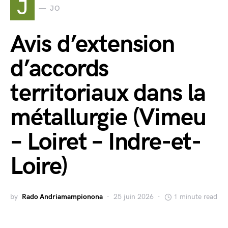
J
JO
Avis d’extension
d’accords
territoriaux dans la
métallurgie (Vimeu
– Loiret – Indre-et-
Loire)
by
Rado Andriamampionona
25 juin 2026
1 minute read