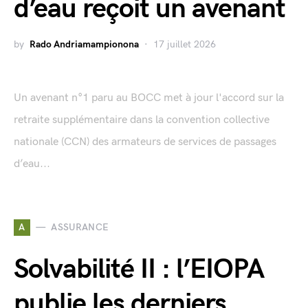
d’eau reçoit un avenant
by
Rado Andriamampionona
17 juillet 2026
Un avenant n°1 paru au BOCC met à jour l'accord sur la
retraite supplémentaire dans la convention collective
nationale (CCN) des armateurs de services de passages
d’eau...
A
ASSURANCE
Solvabilité II : l’EIOPA
publie les derniers