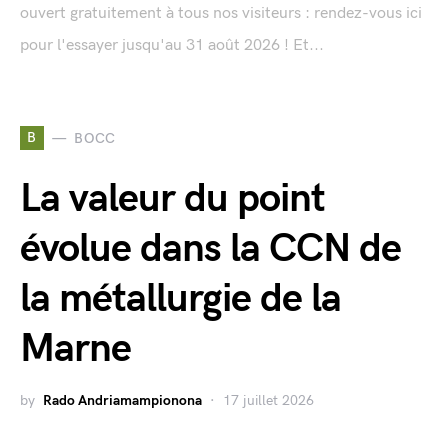
ouvert gratuitement à tous nos visiteurs : rendez-vous ici
pour l'essayer jusqu'au 31 août 2026 ! Et...
B
BOCC
La valeur du point
évolue dans la CCN de
la métallurgie de la
Marne
by
Rado Andriamampionona
17 juillet 2026