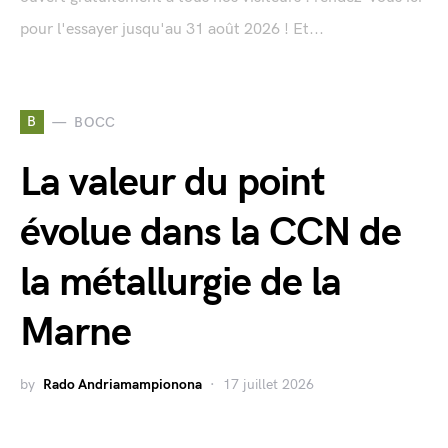
pour l'essayer jusqu'au 31 août 2026 ! Et...
B
BOCC
La valeur du point
évolue dans la CCN de
la métallurgie de la
Marne
by
Rado Andriamampionona
17 juillet 2026