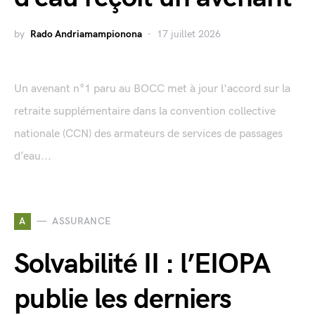
by
Rado Andriamampionona
17 juillet 2026
Un avenant n°1 paru au BOCC met à jour l'accord sur la
retraite supplémentaire dans la convention collective
nationale (CCN) des armateurs de services de passages
d’eau...
A
ASSURANCE
Solvabilité II : l’EIOPA
publie les derniers