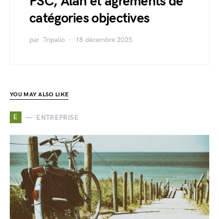
PSC, Alan et agréments de
catégories objectives
par
Tripalio
18 décembre 2025
YOU MAY ALSO LIKE
E
ENTREPRISE