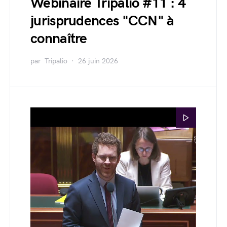
Webinaire Tripalio #11 : 4
jurisprudences "CCN" à
connaître
par
Tripalio
26 juin 2026