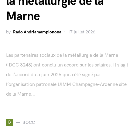
la métallurgie de la
Marne
by
Rado Andriamampionona
17 juillet 2026
Les partenaires sociaux de la métallurgie de la Marne
(IDCC 3248) ont conclu un accord sur les salaires. Il s’agit
de l’accord du 5 juin 2026 qui a été signé par
l’organisation patronale UIMM Champagne-Ardenne site
de la Marne...
B
BOCC