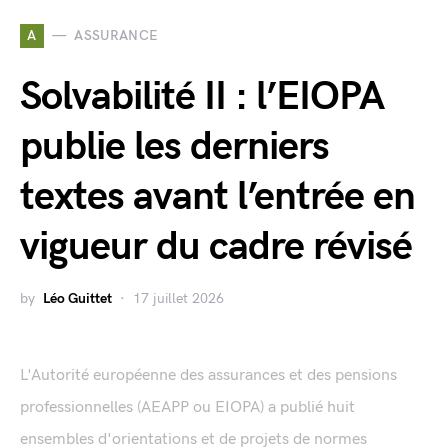
A
ASSURANCE
Solvabilité II : l’EIOPA
publie les derniers
textes avant l’entrée en
vigueur du cadre révisé
by
Léo Guittet
17 juillet 2026
L'Autorité européenne des assurances et des pensions
professionnelles (AEAPP ou EIOPA) a publié huit
ensembles d'orientations et de projets de normes