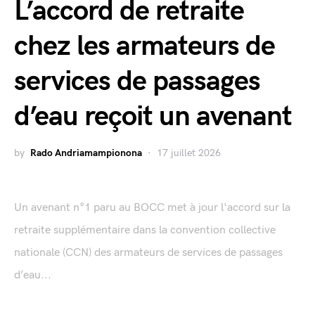
L’accord de retraite
chez les armateurs de
services de passages
d’eau reçoit un avenant
by
Rado Andriamampionona
17 juillet 2026
Un avenant n°1 paru au BOCC met à jour l'accord sur la
retraite supplémentaire dans la convention collective
nationale (CCN) des armateurs de services de passages
d’eau...