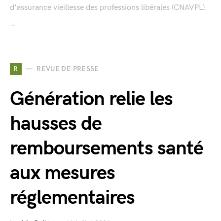
d'assurance vieillesse des professions libérales (CNAVPL).
...
R
REVUE DE PRESSE
Génération relie les
hausses de
remboursements santé
aux mesures
réglementaires