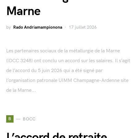
Marne
by
Rado Andriamampionona
17 juillet 2026
Les partenaires sociaux de la métallurgie de la Marne
(IDCC 3248) ont conclu un accord sur les salaires. Il s’agit
de l’accord du 5 juin 2026 qui a été signé par
l’organisation patronale UIMM Champagne-Ardenne site
de la Marne...
B
BOCC
L’accord de retraite