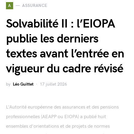
A
ASSURANCE
Solvabilité II : l’EIOPA
publie les derniers
textes avant l’entrée en
vigueur du cadre révisé
by
Léo Guittet
17 juillet 2026
L'Autorité européenne des assurances et des pensions
professionnelles (AEAPP ou EIOPA) a publié huit
ensembles d'orientations et de projets de normes