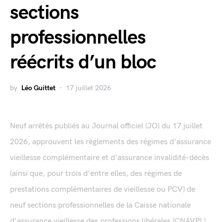
sections
professionnelles
réécrits d’un bloc
by
Léo Guittet
17 juillet 2026
Neuf arrêtés publiés au Journal officiel (JO) du 17 juillet
2026, approuvent les règlements des régimes d'assurance
vieillesse complémentaire et d'assurance invalidité-décès
(ainsi que, pour trois d'entre elles, des régimes de
prestations complémentaires de vieillesse ou PCV) de
neuf sections professionnelles de la Caisse nationale
d'assurance vieillesse des professions libérales (CNAVPL).