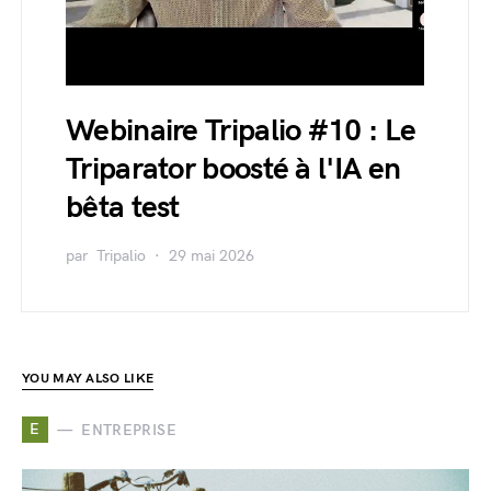
Webinaire Tripalio #10 : Le
Triparator boosté à l'IA en
bêta test
par
Tripalio
29 mai 2026
YOU MAY ALSO LIKE
E
ENTREPRISE