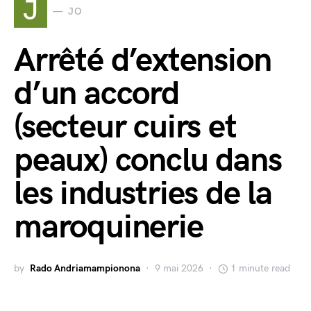
J
JO
Arrêté d’extension
d’un accord
(secteur cuirs et
peaux) conclu dans
les industries de la
maroquinerie
by
Rado Andriamampionona
9 mai 2026
1 minute read