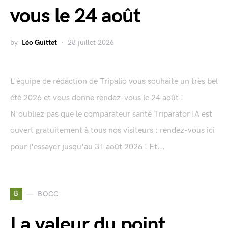
vous le 24 août
by
Léo Guittet
28 juillet 2026
L'équipe de rédaction de Tripalio vous souhaite un très bel
été 2026 et vous donne rendez-vous le 24 août !
N'oubliez pas que le comparateur santé Triparator IA est
ouvert gratuitement à tous nos visiteurs : rendez-vous ici
pour l'essayer jusqu'au 31 août 2026 ! Et...
B
BOCC
La valeur du point