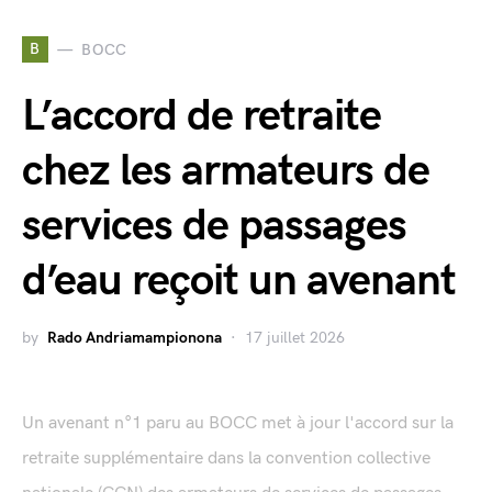
B
BOCC
L’accord de retraite
chez les armateurs de
services de passages
d’eau reçoit un avenant
by
Rado Andriamampionona
17 juillet 2026
Un avenant n°1 paru au BOCC met à jour l'accord sur la
retraite supplémentaire dans la convention collective