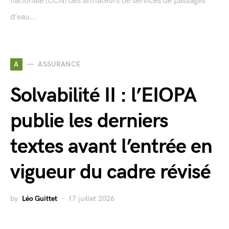
nationale (CCN) des armateurs de services de passages
d’eau...
A
ASSURANCE
Solvabilité II : l’EIOPA
publie les derniers
textes avant l’entrée en
vigueur du cadre révisé
by
Léo Guittet
17 juillet 2026