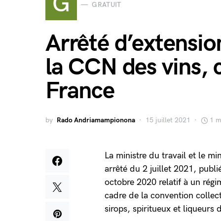
G
GRATUIT
Arrêté d’extensio
la CCN des vins, c
France
by
Rado Andriamampionona
15 juillet 2021
1 m
La ministre du travail et le mi
arrêté du 2 juillet 2021, publi
octobre 2020 relatif à un rég
cadre de la convention collecti
sirops, spiritueux et liqueurs 