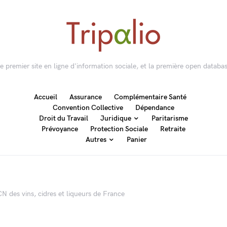
 le premier site en ligne d'information sociale, et la première open databas
Accueil
Assurance
Complémentaire Santé
Convention Collective
Dépendance
Droit du Travail
Juridique
Paritarisme
Prévoyance
Protection Sociale
Retraite
Autres
Panier
N des vins, cidres et liqueurs de France