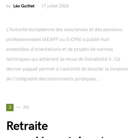
by
Léo Guittet
17 juillet 2026
L'Autorité européenne des assurances et des pensions
professionnelles (AEAPP ou EIOPA) a publié huit
ensembles d'orientations et de projets de normes
techniques qui achèvent la revue de Solvabilité II. Ce
dernier paquet permet à l'autorité de boucler la livraison
de l'intégralité des instruments juridiques...
J
JO
Retraite