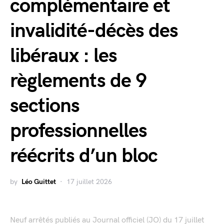
complémentaire et
invalidité-décès des
libéraux : les
règlements de 9
sections
professionnelles
réécrits d’un bloc
by
Léo Guittet
17 juillet 2026
Neuf arrêtés publiés au Journal officiel (JO) du 17 juillet