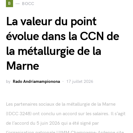
B
BOCC
La valeur du point
évolue dans la CCN de
la métallurgie de la
Marne
by
Rado Andriamampionona
17 juillet 2026
Les partenaires sociaux de la métallurgie de la Marne
(IDCC 3248) ont conclu un accord sur les salaires. Il s’agit
de l’accord du 5 juin 2026 qui a été signé par
l’organisation patronale UIMM Champagne-Ardenne site