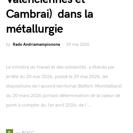
Cambrai) dans la
métallurgie
by
Rado Andriamampionona
29 mai 2026
Le ministre du travail et des solidarités, a étendu par
arrêté du 20 mai 2026, publié le 29 mai 2026, les
dispositions de l'accord territorial (Belfort-Montbéliard)
du 20 mars 2026 portant détermination de la valeur de
point à compter du 1er avril 2026, de l'...
B
BOCC