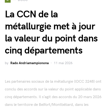
La CCN de la
métallurgie met à jour
la valeur du point dans
cinq départements
by
Rado Andriamampionona
11 mai 2026
Les partenaires sociaux de la métallurgie (IDCC 3248) ont
conclu des accords sur la valeur du point applicable dans
cinq départements. Il s’agit des accords du 20 mars 2026
dans le territoire de Belfort/Montbéliard, dans les