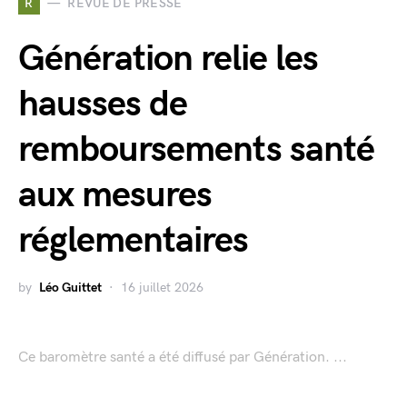
R
REVUE DE PRESSE
Génération relie les
hausses de
remboursements santé
aux mesures
réglementaires
by
Léo Guittet
16 juillet 2026
Ce baromètre santé a été diffusé par Génération. ...