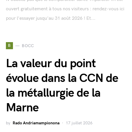
ouvert gratuitement à tous nos visiteurs : rendez-vous ici
pour l'essayer jusqu'au 31 août 2026 ! Et...
B
BOCC
La valeur du point
évolue dans la CCN de
la métallurgie de la
Marne
by
Rado Andriamampionona
17 juillet 2026