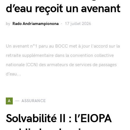
d’eau reçoit un avenant
by
Rado Andriamampionona
17 juillet 2026
Un avenant n°1 paru au BOCC met à jour l'accord sur la
retraite supplémentaire dans la convention collective
nationale (CCN) des armateurs de services de passages
d’eau...
A
ASSURANCE
Solvabilité II : l’EIOPA