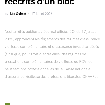
réécrits d’un bloc
by
Léo Guittet
17 juillet 2026
Neuf arrêtés publiés au Journal officiel (JO) du 17 juillet
2026, approuvent les règlements des régimes d'assurance
vieillesse complémentaire et d'assurance invalidité-décès
(ainsi que, pour trois d'entre elles, des régimes de
prestations complémentaires de vieillesse ou PCV) de
neuf sections professionnelles de la Caisse nationale
d'assurance vieillesse des professions libérales (CNAVPL).
...