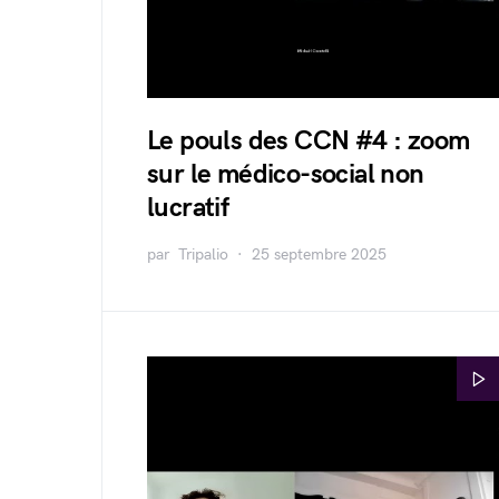
Le pouls des CCN #4 : zoom
sur le médico-social non
lucratif
par
Tripalio
25 septembre 2025