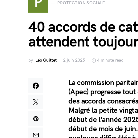
P
PROTECTION SOCIALE
40 accords de cat
attendent toujou
by
Léo Guittet
2 juin 2025
4 minute read
La commission paritair
(Apec) progresse tout
des accords consacrés 
Malgré la petite vingt
début de l’année 2025,
début de mois de juin