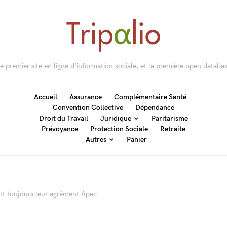
 le premier site en ligne d'information sociale, et la première open databas
Accueil
Assurance
Complémentaire Santé
Convention Collective
Dépendance
Droit du Travail
Juridique
Paritarisme
Prévoyance
Protection Sociale
Retraite
Autres
Panier
ent toujours leur agrément Apec