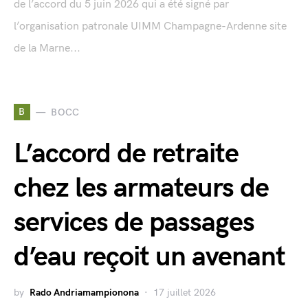
de l’accord du 5 juin 2026 qui a été signé par
l’organisation patronale UIMM Champagne-Ardenne site
de la Marne...
B
BOCC
L’accord de retraite
chez les armateurs de
services de passages
d’eau reçoit un avenant
by
Rado Andriamampionona
17 juillet 2026