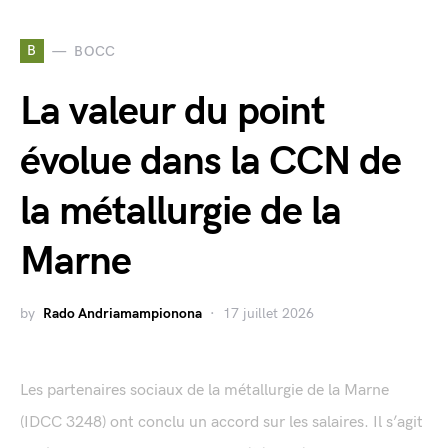
B
BOCC
La valeur du point
évolue dans la CCN de
la métallurgie de la
Marne
by
Rado Andriamampionona
17 juillet 2026
Les partenaires sociaux de la métallurgie de la Marne
(IDCC 3248) ont conclu un accord sur les salaires. Il s’agit