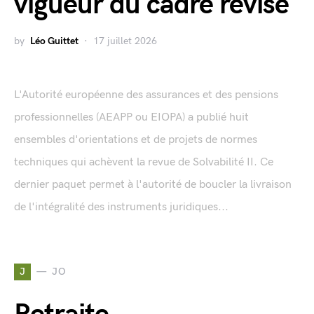
vigueur du cadre révisé
by
Léo Guittet
17 juillet 2026
L'Autorité européenne des assurances et des pensions
professionnelles (AEAPP ou EIOPA) a publié huit
ensembles d'orientations et de projets de normes
techniques qui achèvent la revue de Solvabilité II. Ce
dernier paquet permet à l'autorité de boucler la livraison
de l'intégralité des instruments juridiques...
J
JO