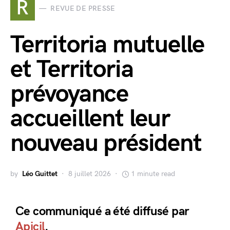
R
REVUE DE PRESSE
Territoria mutuelle
et Territoria
prévoyance
accueillent leur
nouveau président
by
Léo Guittet
8 juillet 2026
1 minute read
Ce communiqué a été diffusé par
Apicil
.