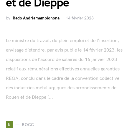
et de Dieppe
by
Rado Andriamampionona
14 février 2023
Le ministre du travail, du plein emploi et de l’insertion,
envisage d’étendre, par avis publié le 14 février 2023, les
dispositions de l’accord de salaires du 16 janvier 2023
relatif aux rémunérations effectives annuelles garanties
REGA, conclu dans le cadre de la convention collective
des industries métallurgiques des arrondissements de
Rouen et de Dieppe (...
B
BOCC