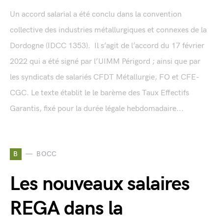
Un accord salarial a été conclu dans la convention
collective des industries métallurgiques et connexes de la
Dordogne (IDCC 1353). Il s’agit de l’accord du 17 février
2022 qui a été signé par l’UIMM Périgord ; ainsi que par
les syndicats de salariés CFDT Métallurgie, FO et CFE-
CGC. Le texte établit le le barème des Taux Effectifs
Garantis, fixé pour la durée légale hebdomadaire...
B
BOCC
Les nouveaux salaires
REGA dans la