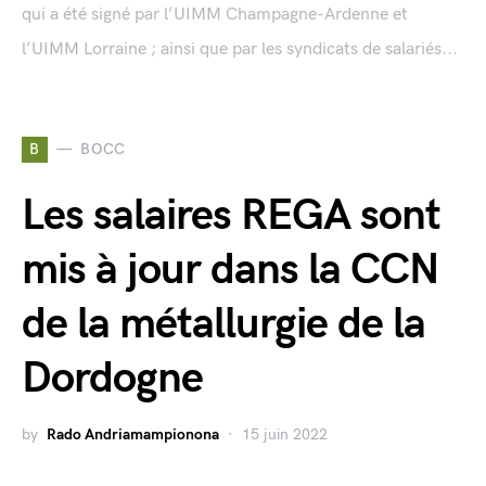
qui a été signé par l’UIMM Champagne-Ardenne et
l’UIMM Lorraine ; ainsi que par les syndicats de salariés...
B
BOCC
Les salaires REGA sont
mis à jour dans la CCN
de la métallurgie de la
Dordogne
by
Rado Andriamampionona
15 juin 2022