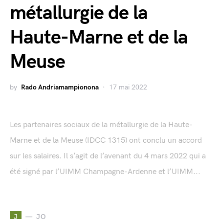
métallurgie de la
Haute-Marne et de la
Meuse
by
Rado Andriamampionona
17 mai 2022
Les partenaires sociaux de la métallurgie de la Haute-
Marne et de la Meuse (IDCC 1315) ont conclu un accord
sur les salaires. Il s’agit de l’avenant du 4 mars 2022 qui a
été signé par l’UIMM Champagne-Ardenne et l’UIMM...
J
JO