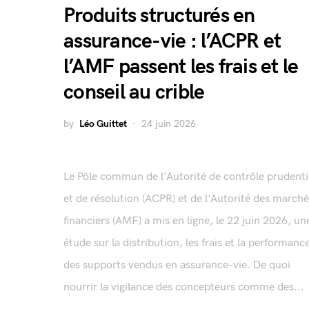
Produits structurés en
assurance-vie : l’ACPR et
l’AMF passent les frais et le
conseil au crible
by
Léo Guittet
24 juin 2026
Le Pôle commun de l'Autorité de contrôle prudenti
et de résolution (ACPR) et de l'Autorité des march
financiers (AMF) a mis en ligne, le 22 juin 2026, un
étude sur la distribution, les frais et la performanc
des supports vendus en assurance-vie. De quoi
nourrir la vigilance des concepteurs comme des...