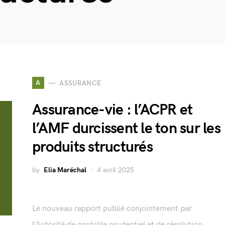
A
ASSURANCE
Assurance-vie : l’ACPR et
l’AMF durcissent le ton sur les
produits structurés
by
Elia Maréchal
4 avril 2025
Le nouveau rapport publié conjointement par
l’Autorité de contrôle prudentiel et de résolution