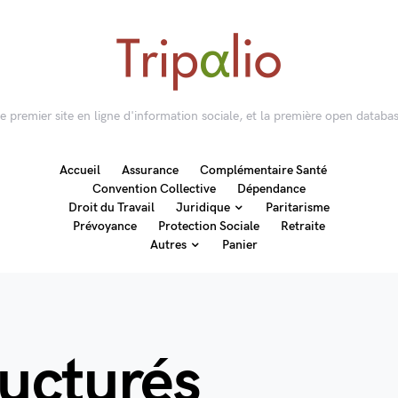
 le premier site en ligne d'information sociale, et la première open databas
Accueil
Assurance
Complémentaire Santé
Convention Collective
Dépendance
Droit du Travail
Juridique
Paritarisme
Prévoyance
Protection Sociale
Retraite
Autres
Panier
ructurés