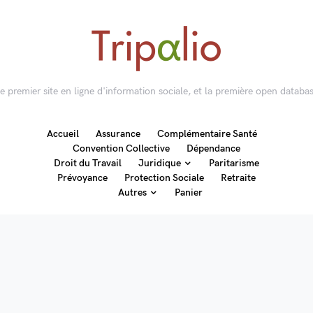
 le premier site en ligne d'information sociale, et la première open databas
Accueil
Assurance
Complémentaire Santé
Convention Collective
Dépendance
Droit du Travail
Juridique
Paritarisme
Prévoyance
Protection Sociale
Retraite
Autres
Panier