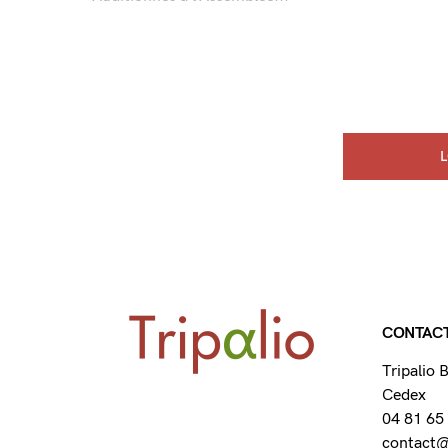
CONTAC
Tripalio
Cedex
04 81 65
contact@t