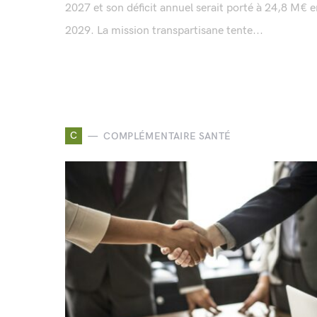
2027 et son déficit annuel serait porté à 24,8 M€ 
2029. La mission transpartisane tente...
C
COMPLÉMENTAIRE SANTÉ