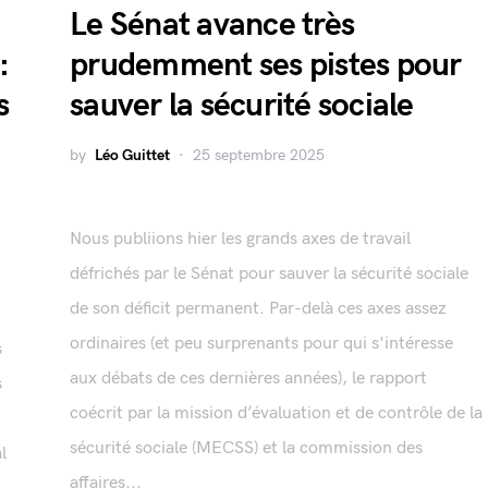
Le Sénat avance très
:
prudemment ses pistes pour
s
sauver la sécurité sociale
by
Léo Guittet
25 septembre 2025
Nous publiions hier les grands axes de travail
défrichés par le Sénat pour sauver la sécurité sociale
de son déficit permanent. Par-delà ces axes assez
ordinaires (et peu surprenants pour qui s'intéresse
s
aux débats de ces dernières années), le rapport
s
coécrit par la mission d’évaluation et de contrôle de la
sécurité sociale (MECSS) et la commission des
l
affaires...