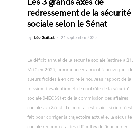
Les 3 grands axes de
redressement de la sécurité
sociale selon le Sénat
by
Léo Guittet
24 septembre 2025
Le déficit annuel de la sécurité sociale (estimé à 21
Md€ en 2025) commence vraiment à provoquer d
sueurs froides à en croire le nouveau rapport de la
mission d'évaluation et de contrôle de la sécurité
sociale (MECSS) et de la commission des affaires
sociales au Sénat. Le constat est clair : si rien n'est
fait pour corriger la trajectoire actuelle, la sécurité
sociale rencontrera des difficultés de financement 