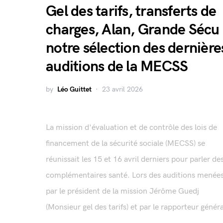
Gel des tarifs, transferts de
charges, Alan, Grande Sécu 
notre sélection des dernière
auditions de la MECSS
by
Léo Guittet
23 avril 2026
La mission d'évaluation et de contrôle des lois de
financement de la sécurité sociale (MECSS) se
réunissait les 15 et 16 avril derniers pour parler de
complémentaires santé. Lors des auditions menée
par le président de la mission Jérôme Guedj
(Monsieur gel des tarifs) et par le rapporteur généra