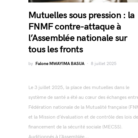
Mutuelles sous pression : la
FNMF contre-attaque à
l’Assemblée nationale sur
tous les fronts
by
Falone MWAYIMA BASUA
8 juillet 2025
Le 3 juillet 2025, la place des mutuelles dans le
système de santé a été au cœur des échanges entre
Fédération nationale de la Mutualité française (F
et la Mission d’évaluation et de contrôle des lois d
financement de la sécurité sociale (MECSS).
Auditionnés à l’Assemblée...