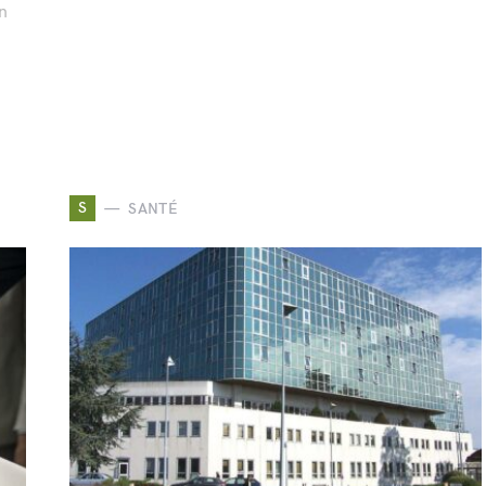
en
S
SANTÉ