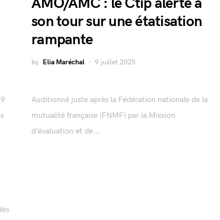
AMO/AMC : le Ctip alerte à
son tour sur une étatisation
rampante
by
Elia Maréchal
9 juillet 2025
,9
Auditionné juste après la Fédération nationale de la
es
mutualité française (FNMF) par la Mission
d’évaluation et de...
dès