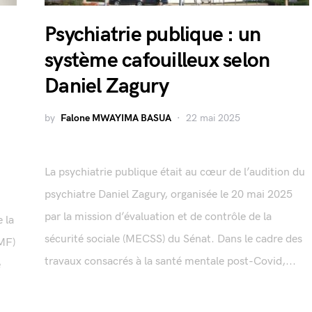
Psychiatrie publique : un
système cafouilleux selon
Daniel Zagury
by
Falone MWAYIMA BASUA
22 mai 2025
La psychiatrie publique était au cœur de l’audition du
psychiatre Daniel Zagury, organisée le 20 mai 2025
par la mission d’évaluation et de contrôle de la
 la
sécurité sociale (MECSS) du Sénat. Dans le cadre des
NMF)
travaux consacrés à la santé mentale post-Covid,...
e