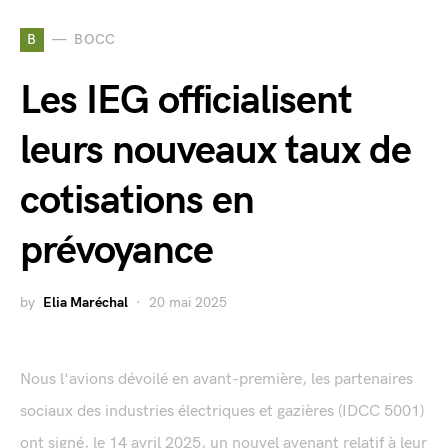
B
BOCC
Les IEG officialisent
leurs nouveaux taux de
cotisations en
prévoyance
by
Elia Maréchal
20 mai 2025
Nous l'avions dévoilé en avant-première, les partenaires
sociaux des industries électriques et gazières (IDCC 5001)
ont signé, le 14 avril 2025, un nouvel avenant relatif à leur