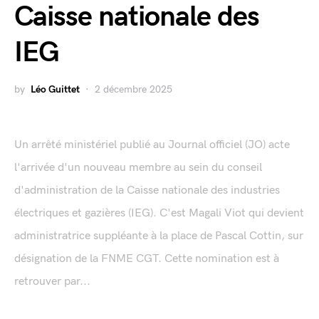
Caisse nationale des
IEG
by
Léo Guittet
2 décembre 2025
Un arrêté ministériel publié au Journal officiel (JO) acte
l'arrivée d'un nouveau membre au sein du conseil
d'administration de la Caisse nationale des industries
électriques et gazières (IEG). C'est Magali Viot qui devient
administratrice suppléante à la place de Pascal Cottin, sur
désignation de la FNME CGT. Cette nomination est à
retrouver par...