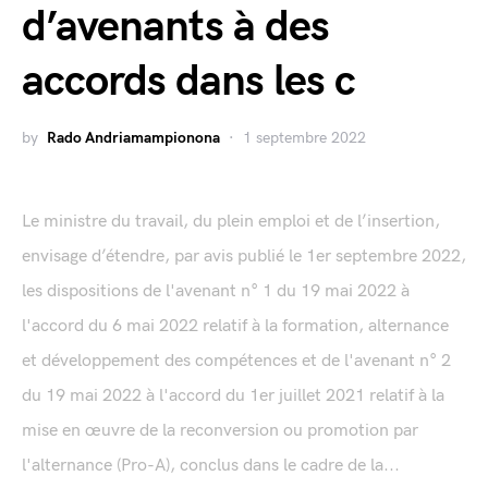
d’avenants à des
accords dans les c
by
Rado Andriamampionona
1 septembre 2022
Le ministre du travail, du plein emploi et de l’insertion,
envisage d’étendre, par avis publié le 1er septembre 2022,
les dispositions de l'avenant n° 1 du 19 mai 2022 à
l'accord du 6 mai 2022 relatif à la formation, alternance
et développement des compétences et de l'avenant n° 2
du 19 mai 2022 à l'accord du 1er juillet 2021 relatif à la
mise en œuvre de la reconversion ou promotion par
l'alternance (Pro-A), conclus dans le cadre de la...