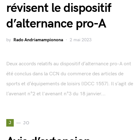
révisent le dispositif
d’alternance pro-A
by
Rado Andriamampionona
2 mai 2023
Deux accords relatifs au dispositif d’alternance pro-A ont
été conclus dans la CCN du commerce des articles de
sports et d’équipements de loisirs (IDCC 1557). Il s’agit de
l’avenant n°2 et l'avenant n°3 du 18 janvier...
J
JO