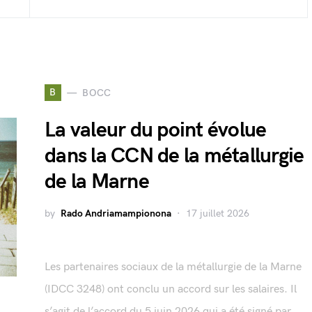
B
BOCC
La valeur du point évolue
dans la CCN de la métallurgie
de la Marne
by
Rado Andriamampionona
17 juillet 2026
Les partenaires sociaux de la métallurgie de la Marne
(IDCC 3248) ont conclu un accord sur les salaires. Il
s’agit de l’accord du 5 juin 2026 qui a été signé par