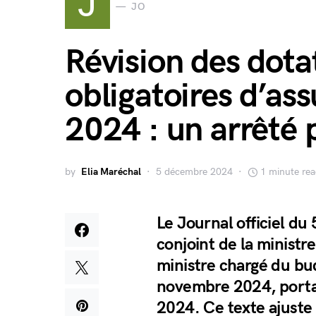
J
JO
Révision des dota
obligatoires d’as
2024 : un arrêté 
by
Elia Maréchal
5 décembre 2024
1 minute re
Le Journal officiel du
conjoint de la ministre
ministre chargé du bu
novembre 2024, portant
2024. Ce texte ajuste