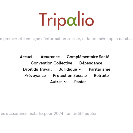
 le premier site en ligne d'information sociale, et la première open databas
Accueil
Assurance
Complémentaire Santé
Convention Collective
Dépendance
Droit du Travail
Juridique
Paritarisme
Prévoyance
Protection Sociale
Retraite
Autres
Panier
ires d’assurance maladie pour 2024 : un arrêté publié