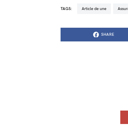
TAGS:
Article de une
assu
SHARE