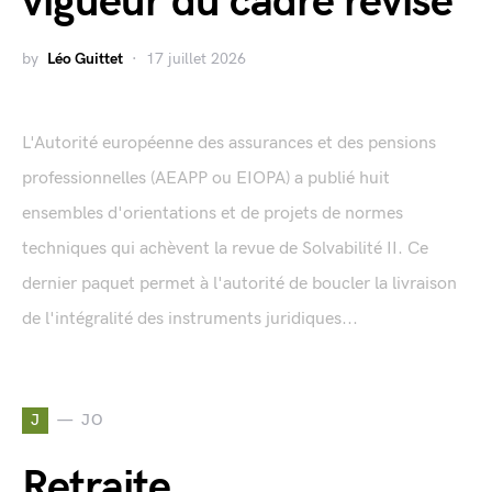
vigueur du cadre révisé
by
Léo Guittet
17 juillet 2026
L'Autorité européenne des assurances et des pensions
professionnelles (AEAPP ou EIOPA) a publié huit
ensembles d'orientations et de projets de normes
techniques qui achèvent la revue de Solvabilité II. Ce
dernier paquet permet à l'autorité de boucler la livraison
de l'intégralité des instruments juridiques...
J
JO
Retraite