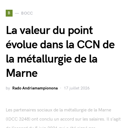
B
BOCC
La valeur du point
évolue dans la CCN de
la métallurgie de la
Marne
by
Rado Andriamampionona
17 juillet 2026
Les partenaires sociaux de la métallurgie de la Marne
(IDCC 3248) ont conclu un accord sur les salaires. Il s’agit