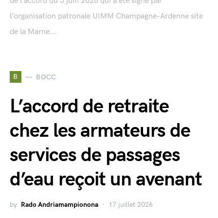
de l’accord du 5 juin 2026 qui a été signé par
l’organisation patronale UIMM Champagne-Ardenne site
de la Marne...
B
BOCC
L’accord de retraite
chez les armateurs de
services de passages
d’eau reçoit un avenant
by
Rado Andriamampionona
17 juillet 2026