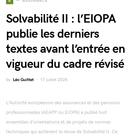
A
ASSURANCE
Solvabilité II : l’EIOPA
publie les derniers
textes avant l’entrée en
vigueur du cadre révisé
by
Léo Guittet
17 juillet 2026
L'Autorité européenne des assurances et des pensions
professionnelles (AEAPP ou EIOPA) a publié huit
ensembles d'orientations et de projets de normes
techniques qui achèvent la revue de Solvabilité II. Ce