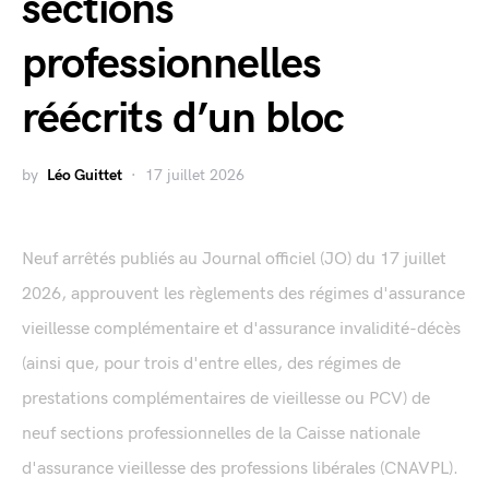
sections
professionnelles
réécrits d’un bloc
by
Léo Guittet
17 juillet 2026
Neuf arrêtés publiés au Journal officiel (JO) du 17 juillet
2026, approuvent les règlements des régimes d'assurance
vieillesse complémentaire et d'assurance invalidité-décès
(ainsi que, pour trois d'entre elles, des régimes de
prestations complémentaires de vieillesse ou PCV) de
neuf sections professionnelles de la Caisse nationale
d'assurance vieillesse des professions libérales (CNAVPL).