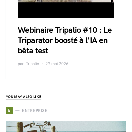
Webinaire Tripalio #10 : Le
Triparator boosté à l'IA en
bêta test
par
Tripalio
29 mai 2026
YOU MAY ALSO LIKE
E
ENTREPRISE