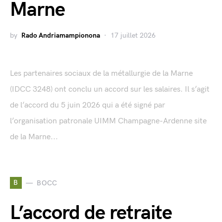
Marne
by
Rado Andriamampionona
17 juillet 2026
Les partenaires sociaux de la métallurgie de la Marne
(IDCC 3248) ont conclu un accord sur les salaires. Il s’agit
de l’accord du 5 juin 2026 qui a été signé par
l’organisation patronale UIMM Champagne-Ardenne site
de la Marne...
B
BOCC
L’accord de retraite