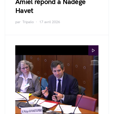
Amiel répond à Nadège
Havet
par
Tripalio
17 avril 2026