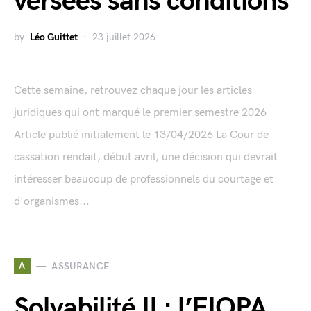
versées sans conditions
by
Léo Guittet
23 juillet 2026
Cette semaine, retrouvez chaque jour les articles
juridiques qui ont marqué le premier semestre 2026
Article publié initialement le 13/04/2026 La Cour de
cassation rendait, début avril, une décision qui devrait
intéresser beaucoup de professionnels du courtage et
d'organismes...
A
ASSURANCE
Solvabilité II : l’EIOPA