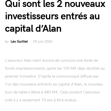
Qui sont les 2 nouveaux
investisseurs entrés au
capital d’Alan
by
Léo Guittet
25 juin 2026
L'assureur Alan vient encore de conclure une levée de
fonds impressionnante, après les 100 M€ déjà récoltés au
premier trimestre. D'après le communiqué diffusé par
l'un des nouveaux entrants au capital d'Alan, le nouveau
tour de table s'élève à 480 M€. Cela conduit l'assureur
créé il y a seulement 10 ans à être évalué...