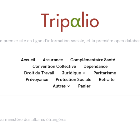
 le premier site en ligne d'information sociale, et la première open databas
Accueil
Assurance
Complémentaire Santé
Convention Collective
Dépendance
Droit du Travail
Juridique
Paritarisme
Prévoyance
Protection Sociale
Retraite
Autres
Panier
au ministère des affaires étrangères