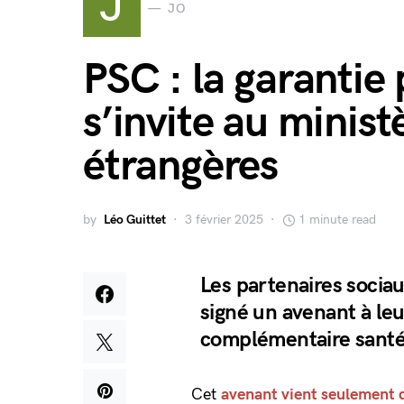
J
JO
PSC : la garantie
s’invite au minist
étrangères
by
Léo Guittet
3 février 2025
1 minute read
Les partenaires sociau
signé un avenant à leu
complémentaire santé
Cet
avenant vient seulement de