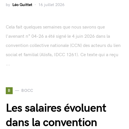
by
Léo Guittet
16 juillet 2026
Cela fait quelques semaines que nous savons que
l'avenant n° 04-26 a été signé le 4 juin 2026 dans la
convention collective nationale (CCN) des acteurs du lien
social et familial (Alisfa, IDCC 1261). Ce texte qui a reçu
...
B
BOCC
Les salaires évoluent
dans la convention