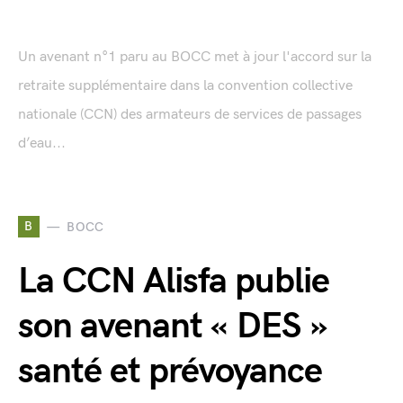
Un avenant n°1 paru au BOCC met à jour l'accord sur la
retraite supplémentaire dans la convention collective
nationale (CCN) des armateurs de services de passages
d’eau...
B
BOCC
La CCN Alisfa publie
son avenant « DES »
santé et prévoyance