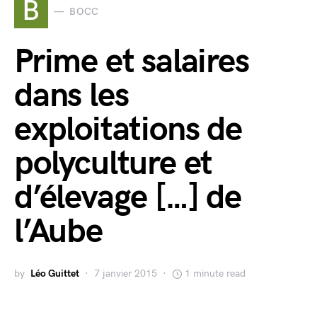
B
BOCC
Prime et salaires
dans les
exploitations de
polyculture et
d’élevage […] de
l’Aube
by
Léo Guittet
7 janvier 2015
1 minute read