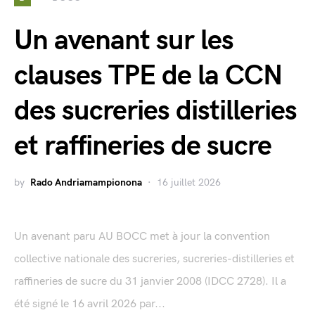
Un avenant sur les
clauses TPE de la CCN
des sucreries distilleries
et raffineries de sucre
by
Rado Andriamampionona
16 juillet 2026
Un avenant paru AU BOCC met à jour la convention
collective nationale des sucreries, sucreries-distilleries et
raffineries de sucre du 31 janvier 2008 (IDCC 2728). Il a
été signé le 16 avril 2026 par...