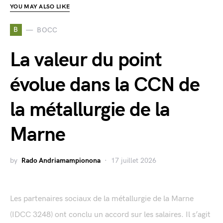
YOU MAY ALSO LIKE
B
BOCC
La valeur du point
évolue dans la CCN de
la métallurgie de la
Marne
by
Rado Andriamampionona
17 juillet 2026
Les partenaires sociaux de la métallurgie de la Marne
(IDCC 3248) ont conclu un accord sur les salaires. Il s’agit