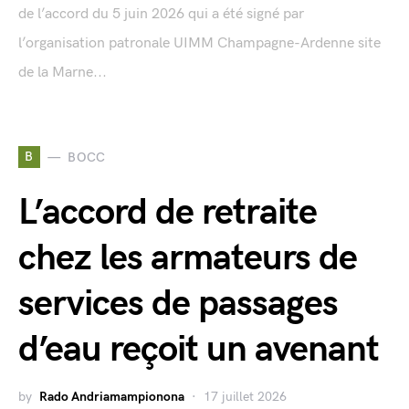
de l’accord du 5 juin 2026 qui a été signé par
l’organisation patronale UIMM Champagne-Ardenne site
de la Marne...
B
BOCC
L’accord de retraite
chez les armateurs de
services de passages
d’eau reçoit un avenant
by
Rado Andriamampionona
17 juillet 2026