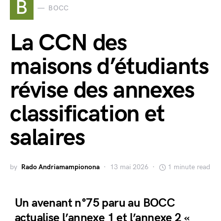
B
BOCC
La CCN des
maisons d’étudiants
révise des annexes
classification et
salaires
by
Rado Andriamampionona
13 mai 2026
1 minute read
Un avenant n°75 paru au BOCC
actualise l’annexe 1 et l’annexe 2 «