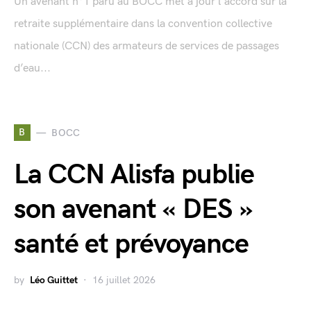
Un avenant n°1 paru au BOCC met à jour l'accord sur la
retraite supplémentaire dans la convention collective
nationale (CCN) des armateurs de services de passages
d’eau...
B
BOCC
La CCN Alisfa publie
son avenant « DES »
santé et prévoyance
by
Léo Guittet
16 juillet 2026