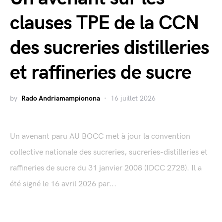
clauses TPE de la CCN
des sucreries distilleries
et raffineries de sucre
by
Rado Andriamampionona
16 juillet 2026
Un avenant paru AU BOCC met à jour la convention
collective nationale des sucreries, sucreries-distilleries et
raffineries de sucre du 31 janvier 2008 (IDCC 2728). Il a
été signé le 16 avril 2026 par...