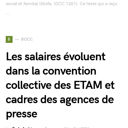
social et familial (Alisfa, IDCC 1261). Ce texte qui a reçu
...
B
BOCC
Les salaires évoluent
dans la convention
collective des ETAM et
cadres des agences de
presse