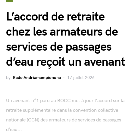
L’accord de retraite
chez les armateurs de
services de passages
d’eau reçoit un avenant
by
Rado Andriamampionona
17 juillet 2026
Un avenant n°1 paru au BOCC met à jour l'accord sur la
retraite supplémentaire dans la convention collective
nationale (CCN) des armateurs de services de passages
d’eau...