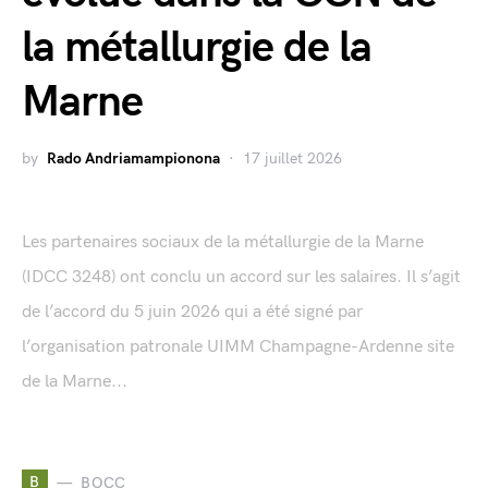
la métallurgie de la
Marne
by
Rado Andriamampionona
17 juillet 2026
Les partenaires sociaux de la métallurgie de la Marne
(IDCC 3248) ont conclu un accord sur les salaires. Il s’agit
de l’accord du 5 juin 2026 qui a été signé par
l’organisation patronale UIMM Champagne-Ardenne site
de la Marne...
B
BOCC