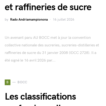
et raffineries de sucre
by
Rado Andriamampionona
16 juillet 2026
Un avenant paru AU BOCC met à jour la convention
collective nationale des sucreries, sucreries-distilleries et
raffineries de sucre du 31 janvier 2008 (IDCC 2728). Il a
été signé le 16 avril 2026 par...
B
BOCC
Les classifications