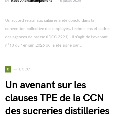
by
Rado Andriamampionona
16 juillet 2026
Un accord relatif aux salaires a été conclu dans la
convention collective des employés, techniciens et cadres
des agences de presse (IDCC 3221). Il s’agit de l’avenant
n°10 du 1er juin 2026 qui a été signé par...
B
BOCC
Un avenant sur les
clauses TPE de la CCN
des sucreries distilleries