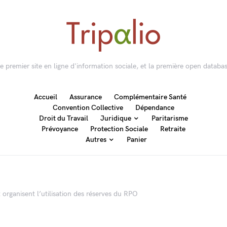
 le premier site en ligne d'information sociale, et la première open databas
Accueil
Assurance
Complémentaire Santé
Convention Collective
Dépendance
Droit du Travail
Juridique
Paritarisme
Prévoyance
Protection Sociale
Retraite
Autres
Panier
x organisent l’utilisation des réserves du RPO