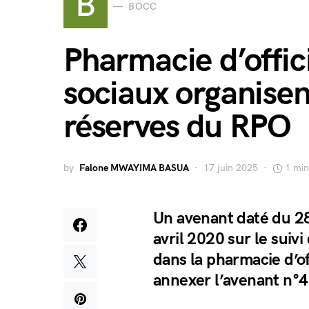
B
BOCC
Pharmacie d’offici
sociaux organisent
réserves du RPO
by
Falone MWAYIMA BASUA
17 juin 2025
1 min
Un avenant daté du 28
avril 2020 sur le suiv
dans la pharmacie d’of
annexer l’avenant n°4 