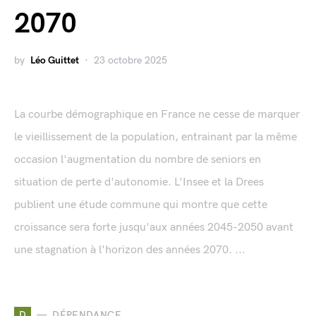
2070
by
Léo Guittet
23 octobre 2025
La courbe démographique en France ne cesse de marquer
le vieillissement de la population, entrainant par la même
occasion l'augmentation du nombre de seniors en
situation de perte d'autonomie. L'Insee et la Drees
publient une étude commune qui montre que cette
croissance sera forte jusqu'aux années 2045-2050 avant
une stagnation à l'horizon des années 2070. ...
D
DÉPENDANCE