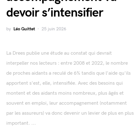
devoir s’intensifier
by
Léo Guittet
25 juin 2026
La Drees publie une étude au constat qui devrait
interpeller nos lecteurs : entre 2008 et 2022, le nombre
de proches aidants a reculé de 6% tandis que l'aide qu'ils
apportent s'est, elle, intensifiée. Avec des besoins qui
montent et des aidants moins nombreux, plus âgés et
souvent en emploi, leur accompagnement (notamment
par les assureurs) va donc devenir un levier de plus en plus
important. ...