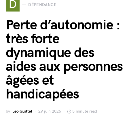
D
DÉPENDANCE
Perte d’autonomie :
très forte
dynamique des
aides aux personnes
âgées et
handicapées
by
Léo Guittet
29 juin 2026
3 minute read