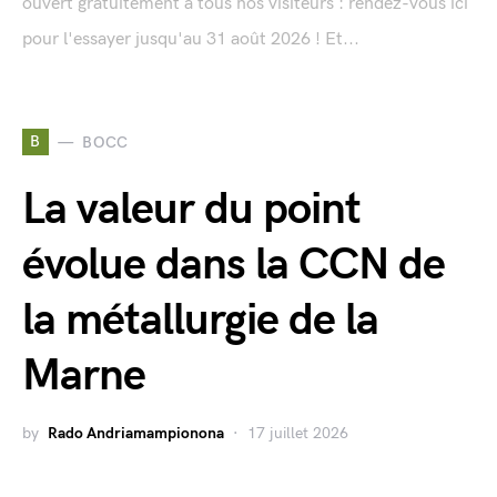
ouvert gratuitement à tous nos visiteurs : rendez-vous ici
pour l'essayer jusqu'au 31 août 2026 ! Et...
B
BOCC
La valeur du point
évolue dans la CCN de
la métallurgie de la
Marne
by
Rado Andriamampionona
17 juillet 2026