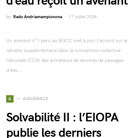
d’eau reçoit un avenant
by
Rado Andriamampionona
17 juillet 2026
Un avenant n°1 paru au BOCC met à jour l'accord sur la
retraite supplémentaire dans la convention collective
nationale (CCN) des armateurs de services de passages
d’eau...
A
ASSURANCE
Solvabilité II : l’EIOPA
publie les derniers