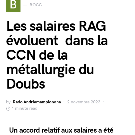
B
BOCC
Les salaires RAG
évoluent dans la
CCN de la
métallurgie du
Doubs
by
Rado Andriamampionona
2 novembre 2023
1 minute read
Un accord relatif aux salaires a été