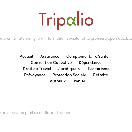
 le premier site en ligne d'information sociale, et la première open databas
Accueil
Assurance
Complémentaire Santé
Convention Collective
Dépendance
Droit du Travail
Juridique
Paritarisme
Prévoyance
Protection Sociale
Retraite
Autres
Panier
M des travaux publics en Ile-de-France