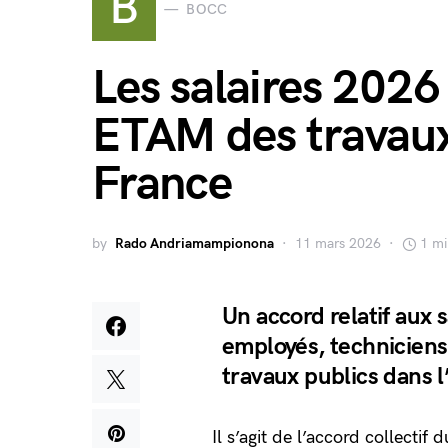
B
BOCC
Les salaires 2026
ETAM des travaux 
France
by
Rado Andriamampionona
11 mars 2026
1 mi
Un accord relatif aux 
employés, techniciens
travaux publics dans l
Il s’agit de l’accord collectif