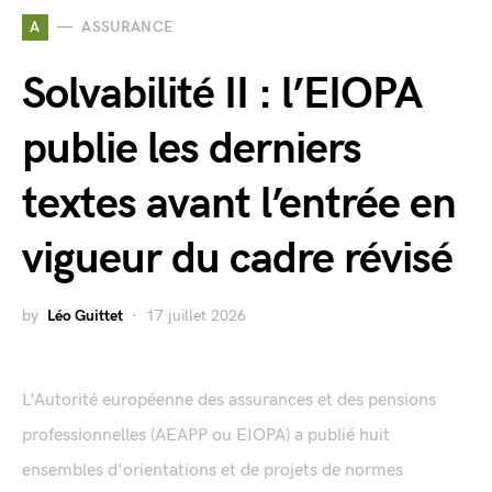
A
ASSURANCE
Solvabilité II : l’EIOPA
publie les derniers
textes avant l’entrée en
vigueur du cadre révisé
by
Léo Guittet
17 juillet 2026
L'Autorité européenne des assurances et des pensions
professionnelles (AEAPP ou EIOPA) a publié huit
ensembles d'orientations et de projets de normes