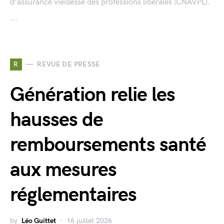
d'assurance vieillesse des professions libérales (CNAVPL).
...
R
REVUE DE PRESSE
Génération relie les
hausses de
remboursements santé
aux mesures
réglementaires
by
Léo Guittet
16 juillet 2026