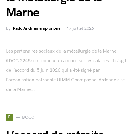
Marne
by
Rado Andriamampionona
17 juillet 2026
Les partenaires sociaux de la métallurgie de la Marne
(IDCC 3248) ont conclu un accord sur les salaires. Il s’agit
de l’accord du 5 juin 2026 qui a été signé par
l’organisation patronale UIMM Champagne-Ardenne site
de la Marne...
B
BOCC