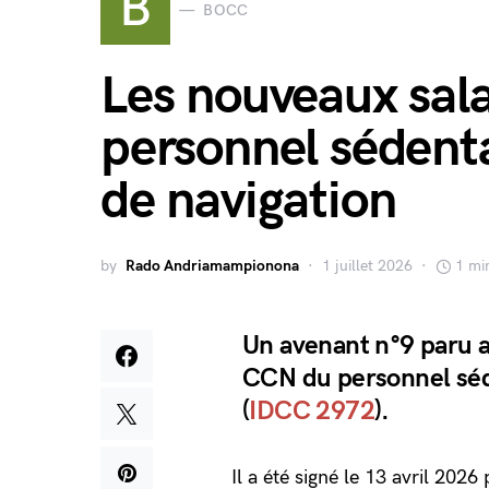
B
BOCC
Les nouveaux sal
personnel sédenta
de navigation
by
Rado Andriamampionona
1 juillet 2026
1 mi
Un avenant n°9 paru a
CCN du personnel séde
(
IDCC 2972
).
Il a été signé le 13 avril 202