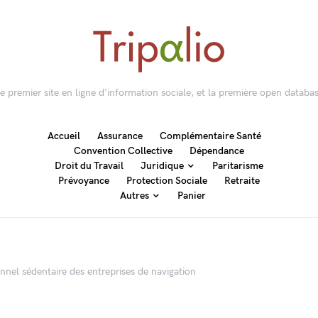
 le premier site en ligne d'information sociale, et la première open databas
Accueil
Assurance
Complémentaire Santé
Convention Collective
Dépendance
Droit du Travail
Juridique
Paritarisme
Prévoyance
Protection Sociale
Retraite
Autres
Panier
nel sédentaire des entreprises de navigation