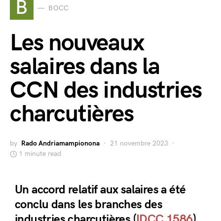
B
BOCC
Les nouveaux
salaires dans la
CCN des industries
charcutières
by
Rado Andriamampionona
21 novembre 2023
1 minute read
Un accord relatif aux salaires a été
conclu dans les branches des
industries charcutières (
IDCC 1586
).