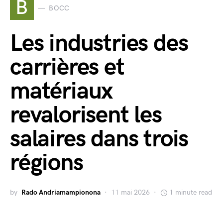
B
BOCC
Les industries des
carrières et
matériaux
revalorisent les
salaires dans trois
régions
by
Rado Andriamampionona
11 mai 2026
1 minute read